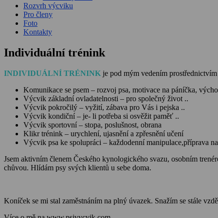
Rozvrh výcviku
Pro členy
Foto
Kontakty
Individuální trénink
INDIVIDUÁLNÍ TRÉNINK
je pod mým vedením prostřednict
Komunikace se psem – rozvoj psa, motivace na páníčka, výchov
Výcvik základní ovladatelnosti – pro společný život ..
Výcvik pokročilý – vyžití, zábava pro Vás i pejska ..
Výcvik kondiční – je- li potřeba si osvěžit paměť ..
Výcvik sportovní – stopa, poslušnost, obrana
Klikr trénink – urychlení, ujasnění a zpřesnění učení
Výcvik psa ke spolupráci – každodenní manipulace,příprava na 
Jsem aktivním členem Českého kynologického svazu, osobním trenére
chůvou. Hlídám psy svých klientů u sebe doma.
Koníček se mi stal zaměstnáním na plný úvazek. Snažím se stále vzdělá
Více o mě na
www.psivycvik.com