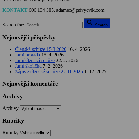
KONTAKT
606 134 385,
adamec@psivycvik.com

Search for:
Search
Nejnovější příspěvky
Členská schůze 15.3.2026
16. 4. 2026
Jarní brigáda
15. 4. 2026
Jarní členská schůze
22. 2. 2026
Jarní školička
7. 2. 2026
Zápis z členské schůze 22.11.2025
1. 12. 2025
Nejnovější komentáře
Archivy
Archivy
Rubriky
Rubriky