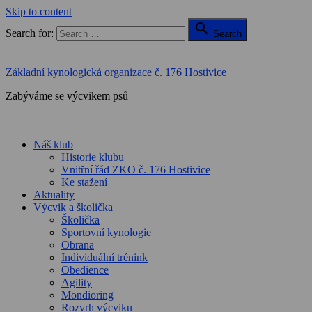
Skip to content

Search for:
Search
Základní kynologická organizace č. 176 Hostivice
Zabýváme se výcvikem psů
Náš klub
Historie klubu
Vnitřní řád ZKO č. 176 Hostivice
Ke stažení
Aktuality
Výcvik a školička
Školička
Sportovní kynologie
Obrana
Individuální trénink
Obedience
Agility
Mondioring
Rozvrh výcviku