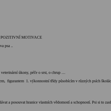
vím POZITIVNÍ MOTIVACE
a psa ..
veterinární úkony, péče o srst, o chrup …
m, figurantem 1. výkonnostní třídy působícím v různých psích školác
vat a posouvat hranice vlastních vědomostí a schopností. Psi si to zas