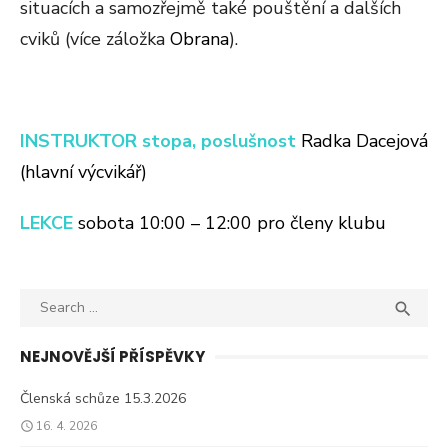
situacích a samozřejmě také pouštění a dalších
cviků (více záložka
Obrana
).
INSTRUKTOR
stopa, poslušnost
Radka Dacejová
(hlavní výcvikář)
LEKCE
sobota 10:00 – 12:00 pro členy klubu
Search

SEA
for:
NEJNOVĚJŠÍ PŘÍSPĚVKY
Členská schůze 15.3.2026
16. 4. 2026