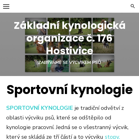
Skip
to
content
Základní kynologická
organizace č. 176
Hostivice
ZABÝVÁME SE VÝCVIKEM PSŮ
Sportovní kynologie
SPORTOVNÍ KYNOLOGIE
je tradiční odvětví z
oblasti výcviku psů, které se odštěpilo od
kynologie pracovní. Jedná se o všestranný výcvik,
který se skládá ze tří částí a to výcviku
stopy,