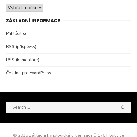
Rubriky
ZÁKLADNÍ INFORMACE
Přihlásit se
RSS
(příspěvky)
RSS
(komentáře)
Čeština pro WordPress
Search

SEA
for:
© 2026 Základní kynologická organizace č. 176 Hostivice